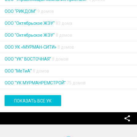
ООО "РИКДОМ"
9 домов
ООО "Октябрьское ЖЭУ"
83 дома
ООО "Октябрьское ЖЭУ"
8 домов
ООО УК «МУРМАН-СИТИ»
8 домов
ООО "УК" ВОСТОЧНАЯ"
8 домов
ООО “МеТиА”
8 домов
ООО "УК МУРМАНРЕМСТРОЙ"
75 домов
ПОКАЗАТЬ ВСЕ УК