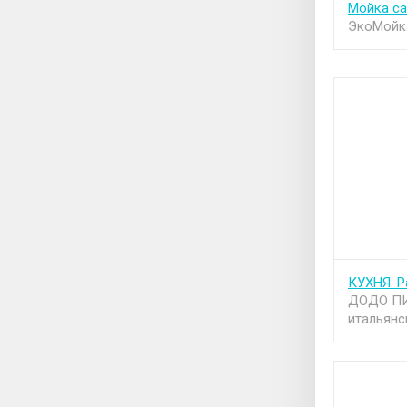
Мойка с
ЭкоМойк
КУХНЯ. Р
ДОДО ПИ
итальянс