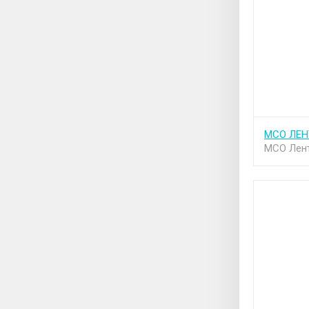
МСО ЛЕН
МСО Лен