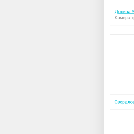
Долина 
Камера т
Свердлов