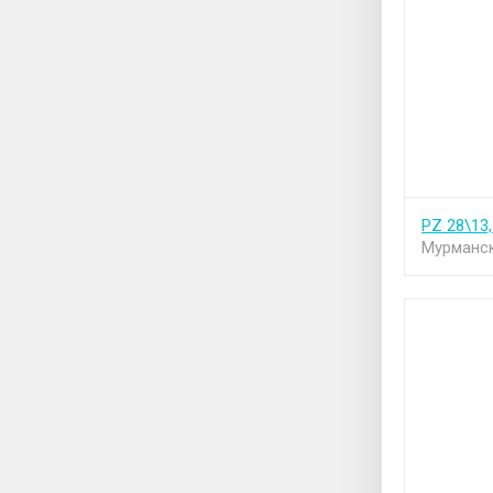
PZ 28\13
Мурманск