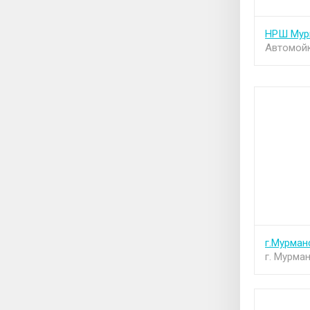
НРШ Мур
Автомой
г.Мурман
г. Мурма