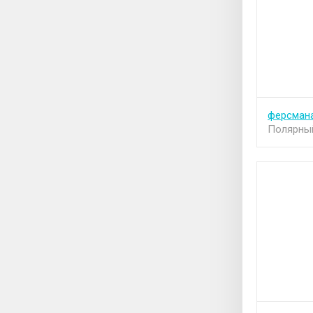
ферсмана
Полярный