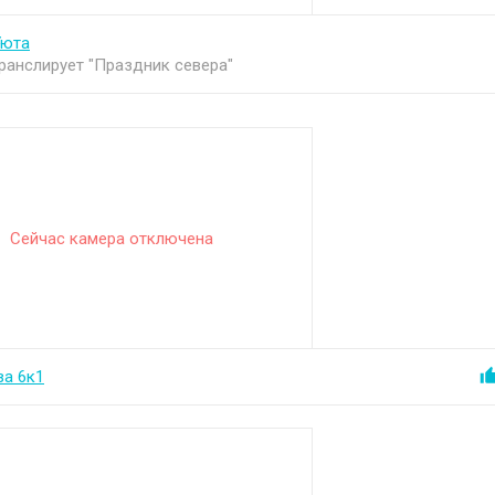
Уюта
ранслирует "Праздник севера"
Сейчас камера отключена
а 6к1